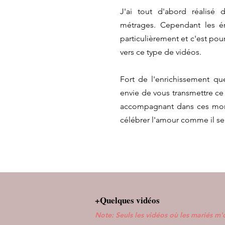
J'ai tout d'abord réalisé 
métrages. Cependant les é
particulièrement et c'est pou
vers ce type de vidéos.
Fort de l'enrichissement q
envie de vous transmettre c
accompagnant dans ces mome
célébrer l'amour comme il se
+Quelques vidéos
Note: Seuls les vidéos où les mariés m'