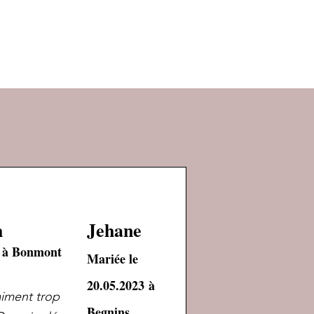
h
Jehane
2 à Bonmont
Mariée le
20.05.2023
à
raiment trop
Begnins