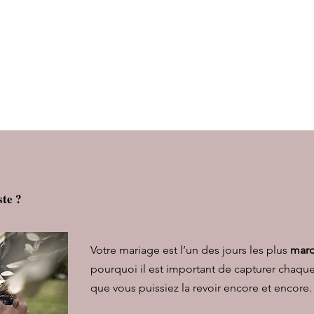
ste ?
Votre mariage est l’un des jours les plus
mar
pourquoi il est important de capturer chaque
que vous puissiez la revoir encore et encore