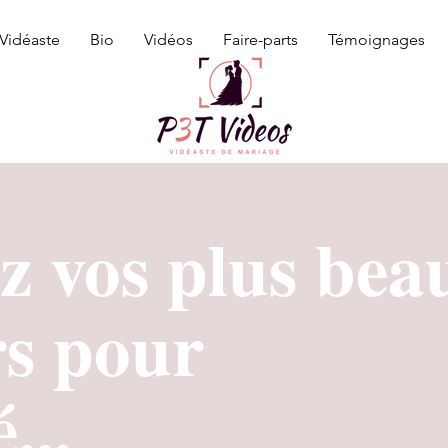
Vidéaste
Bio
Vidéos
Faire-parts
Témoignages
z vos plus bea
rs pour
...