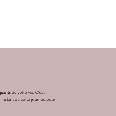
quants
de votre vie. C’est
 instant de cette journée pour
.